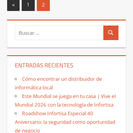
Paginación
Entradas
«
1
2
anteriores
de
entradas
Buscar:
Buscar
ENTRADAS RECIENTES
Cómo encontrar un distribuidor de
informática local
Este Mundial se juega en tu casa | Vive el
Mundial 2026 con la tecnología de Infortisa
Roadshow Infortisa Especial 40
Aniversario: la seguridad como oportunidad
de negocio