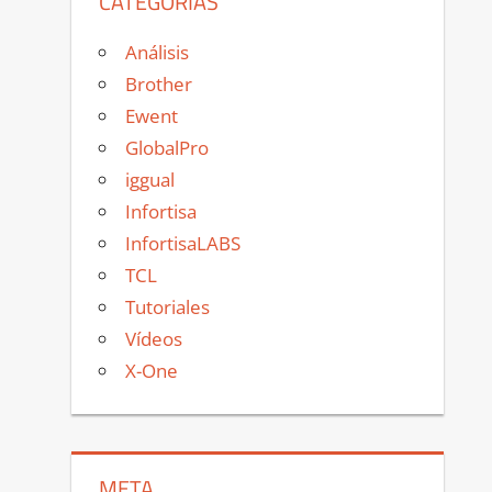
CATEGORÍAS
Análisis
Brother
Ewent
GlobalPro
iggual
Infortisa
InfortisaLABS
TCL
Tutoriales
Vídeos
X-One
META