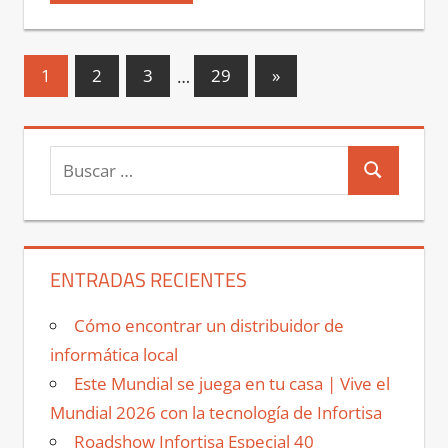
Paginación
Entradas
1
2
3
…
29
»
siguientes
de
entradas
Buscar:
Buscar
ENTRADAS RECIENTES
Cómo encontrar un distribuidor de
informática local
Este Mundial se juega en tu casa | Vive el
Mundial 2026 con la tecnología de Infortisa
Roadshow Infortisa Especial 40