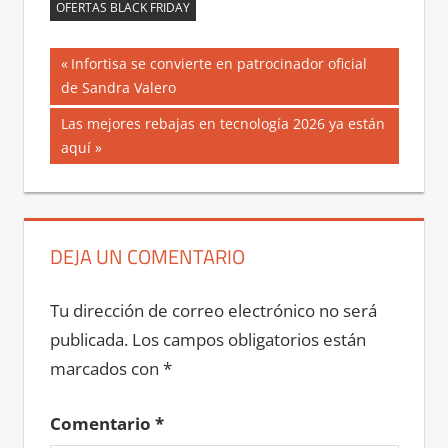
OFERTAS BLACK FRIDAY
Navegación
Entrada
Infortisa se convierte en patrocinador oficial
anterior:
de Sandra Valero
de
Siguiente
Las mejores rebajas en tecnología 2026 ya están
entradas
entrada:
aquí
DEJA UN COMENTARIO
Tu dirección de correo electrónico no será
publicada.
Los campos obligatorios están
marcados con
*
Comentario
*