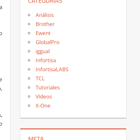
CATEGORÍAS
a
Análisis
Brother
Ewent
o
GlobalPro
iggual
Infortisa
InfortisaLABS
TCL
e
Tutoriales
,
Vídeos
X-One
,
o
META