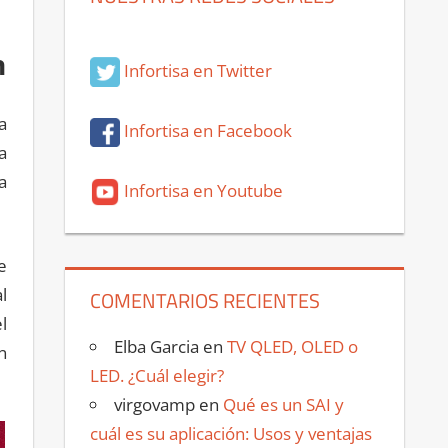
n
Infortisa en Twitter
a
Infortisa en Facebook
a
a
Infortisa en Youtube
e
l
COMENTARIOS RECIENTES
l
Elba Garcia
en
TV QLED, OLED o
n
LED. ¿Cuál elegir?
virgovamp
en
Qué es un SAI y
cuál es su aplicación: Usos y ventajas