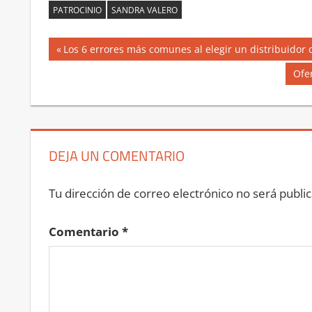
PATROCINIO
SANDRA VALERO
Navegación
Entrada
Los 6 errores más comunes al elegir un distribuidor 
anterior:
de
Sig
Ofe
ent
entradas
DEJA UN COMENTARIO
Tu dirección de correo electrónico no será public
Comentario
*