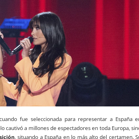
 cuando fue seleccionada para representar a España e
olo cautivó a millones de espectadores en toda Europa, sin
sición
, situando a España en lo más alto del certamen. S