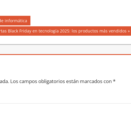
de informática
uiente
rtas Black Friday en tecnología 2025: los productos más vendidos
rada:
ada.
Los campos obligatorios están marcados con
*