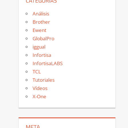
CATEGORÍAS
Análisis
Brother
Ewent
GlobalPro
iggual
Infortisa
InfortisaLABS
TCL
Tutoriales
Vídeos
X-One
META