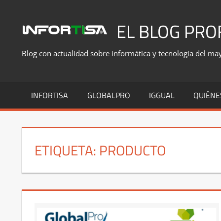
Saltar
al
EL BLOG PRO
contenido
Blog con actualidad sobre informática y tecnología del mayo
INFORTISA
GLOBALPRO
IGGUAL
QUIÉNE
ETIQUETA:
PRODUCTO