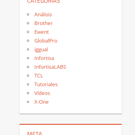
CATEGORÍAS
Análisis
Brother
Ewent
GlobalPro
iggual
Infortisa
InfortisaLABS
TCL
Tutoriales
Vídeos
X-One
META