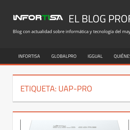
Saltar
al
EL BLOG PRO
contenido
Blog con actualidad sobre informática y tecnología del mayo
INFORTISA
GLOBALPRO
IGGUAL
QUIÉNE
ETIQUETA:
UAP-PRO