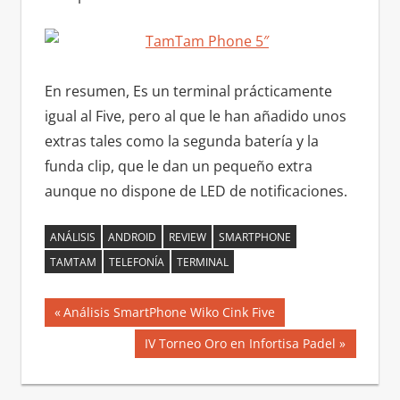
En resumen, Es un terminal prácticamente
igual al Five, pero al que le han añadido unos
extras tales como la segunda batería y la
funda clip, que le dan un pequeño extra
aunque no dispone de LED de notificaciones.
ANÁLISIS
ANDROID
REVIEW
SMARTPHONE
TAMTAM
TELEFONÍA
TERMINAL
Navegación
Entrada
Análisis SmartPhone Wiko Cink Five
anterior:
de
Siguiente
IV Torneo Oro en Infortisa Padel
entrada:
entradas