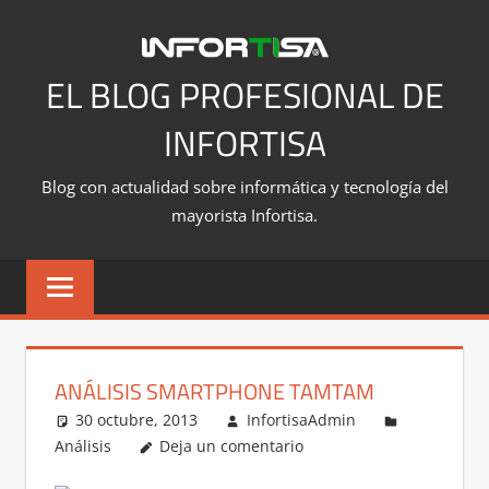
Saltar
al
contenido
EL BLOG PROFESIONAL DE
INFORTISA
Blog con actualidad sobre informática y tecnología del
mayorista Infortisa.
ANÁLISIS SMARTPHONE TAMTAM
30 octubre, 2013
InfortisaAdmin
Análisis
Deja un comentario