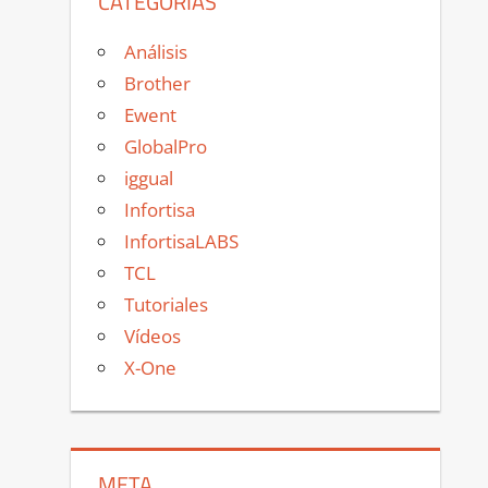
CATEGORÍAS
Análisis
Brother
Ewent
GlobalPro
iggual
Infortisa
InfortisaLABS
TCL
Tutoriales
Vídeos
X-One
META