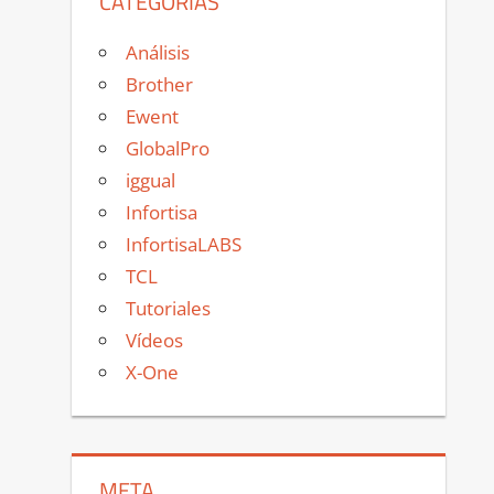
CATEGORÍAS
Análisis
Brother
Ewent
GlobalPro
iggual
Infortisa
InfortisaLABS
TCL
Tutoriales
Vídeos
X-One
META