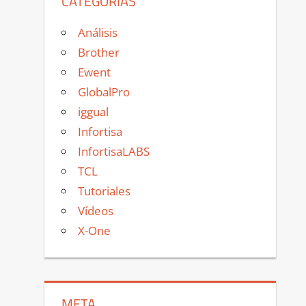
CATEGORÍAS
Análisis
Brother
Ewent
GlobalPro
iggual
Infortisa
InfortisaLABS
TCL
Tutoriales
Vídeos
X-One
META