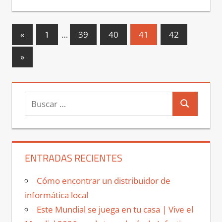
Paginación
Entradas
«
1
…
39
40
41
42
anteriores
de
Entradas
»
entradas
siguientes
Buscar:
Buscar
ENTRADAS RECIENTES
Cómo encontrar un distribuidor de
informática local
Este Mundial se juega en tu casa | Vive el