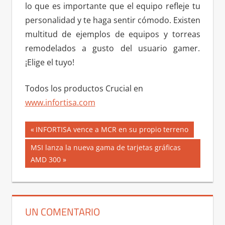
lo que es importante que el equipo refleje tu
personalidad y te haga sentir cómodo. Existen
multitud de ejemplos de equipos y torreas
remodelados a gusto del usuario gamer.
¡Elige el tuyo!
Todos los productos Crucial en
www.infortisa.com
Navegación
Entrada
INFORTISA vence a MCR en su propio terreno
anterior:
de
Siguiente
MSI lanza la nueva gama de tarjetas gráficas
entrada:
AMD 300
entradas
UN COMENTARIO