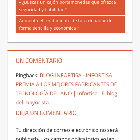
Navegación
Entrada
¿Buscas un cajón portamonedas que ofrezca
anterior:
seguridad y fiabilidad?
de
Siguiente
Aumenta el rendimiento de tu ordenador de
entradas
entrada:
forma sencilla y económica
UN COMENTARIO
Pingback:
BLOG INFORTISA - INFORTISA
PREMIA A LOS MEJORES FABRICANTES DE
TECNOLOGÍA DEL AÑO | Infortisa - El blog
del mayorista
DEJA UN COMENTARIO
Tu dirección de correo electrónico no será
publicada.
Los campos obligatorios están