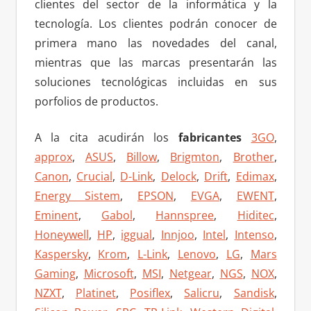
clientes del sector de la informática y la
tecnología. Los clientes podrán conocer de
primera mano las novedades del canal,
mientras que las marcas presentarán las
soluciones tecnológicas incluidas en sus
porfolios de productos.
A la cita acudirán los
fabricantes
3GO
,
approx
,
ASUS
,
Billow
,
Brigmton
,
Brother
,
Canon
,
Crucial
,
D-Link
,
Delock
,
Drift
,
Edimax
,
Energy Sistem
,
EPSON
,
EVGA
,
EWENT
,
Eminent
,
Gabol
,
Hannspree
,
Hiditec
,
Honeywell
,
HP
,
iggual
,
Innjoo
,
Intel
,
Intenso
,
Kaspersky
,
Krom
,
L-Link
,
Lenovo
,
LG
,
Mars
Gaming
,
Microsoft
,
MSI
,
Netgear
,
NGS
,
NOX
,
NZXT
,
Platinet
,
Posiflex
,
Salicru
,
Sandisk
,