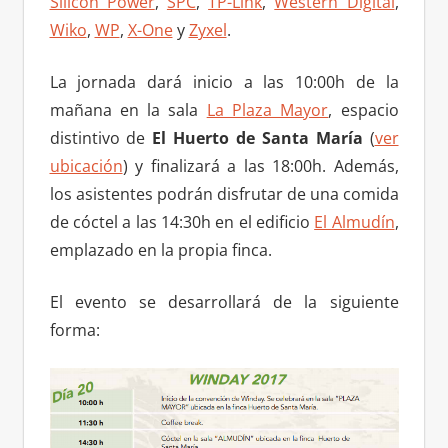
Silicon Power
,
SPC
,
TP-Link
,
Western Digital
,
Wiko
,
WP
,
X-One
y
Zyxel
.
La jornada dará inicio a las 10:00h de la
mañana en la sala
La Plaza Mayor
, espacio
distintivo de
El Huerto de Santa María
(
ver
ubicación
) y finalizará a las 18:00h. Además,
los asistentes podrán disfrutar de una comida
de cóctel a las 14:30h en el edificio
El Almudín
,
emplazado en la propia finca.
El evento se desarrollará de la siguiente
forma: