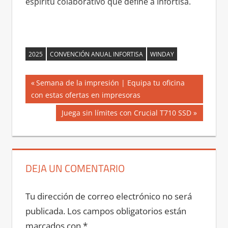
espíritu colaborativo que define a Infortisa.
2025
CONVENCIÓN ANUAL INFORTISA
WINDAY
Navegación
Entrada
Semana de la impresión | Equipa tu oficina
anterior:
con estas ofertas en impresoras
de
Siguiente
Juega sin límites con Crucial T710 SSD
entradas
entrada:
DEJA UN COMENTARIO
Tu dirección de correo electrónico no será
publicada.
Los campos obligatorios están
marcados con
*