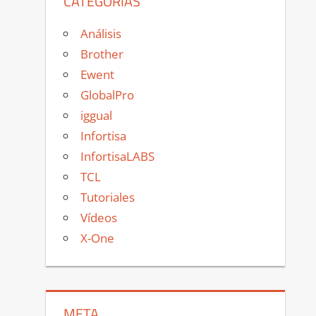
CATEGORÍAS
Análisis
Brother
Ewent
GlobalPro
iggual
Infortisa
InfortisaLABS
TCL
Tutoriales
Vídeos
X-One
META