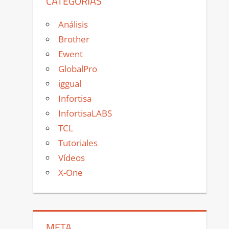
CATEGORÍAS
Análisis
Brother
Ewent
GlobalPro
iggual
Infortisa
InfortisaLABS
TCL
Tutoriales
Vídeos
X-One
META