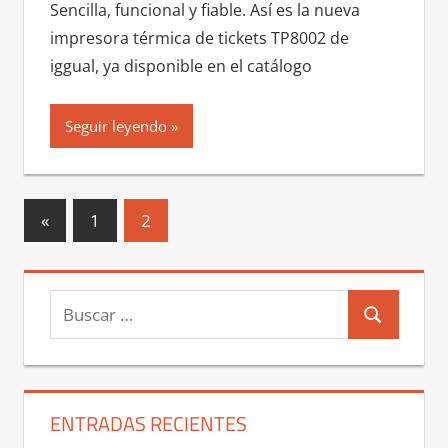
Sencilla, funcional y fiable. Así es la nueva
impresora térmica de tickets TP8002 de
iggual, ya disponible en el catálogo
Seguir leyendo
Paginación
Entradas
«
1
2
anteriores
de
entradas
Buscar:
Buscar
ENTRADAS RECIENTES