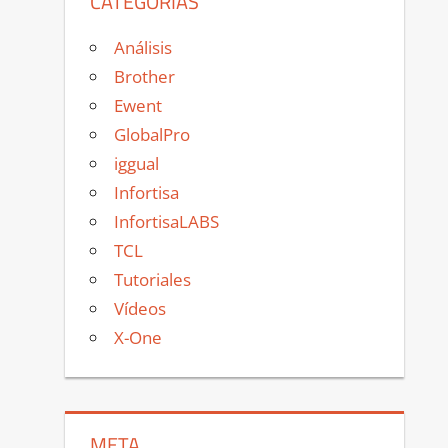
CATEGORÍAS
Análisis
Brother
Ewent
GlobalPro
iggual
Infortisa
InfortisaLABS
TCL
Tutoriales
Vídeos
X-One
META