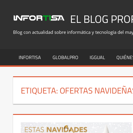
Saltar
al
EL BLOG PRO
contenido
Blog con actualidad sobre informática y tecnología del mayo
INFORTISA
GLOBALPRO
IGGUAL
QUIÉNE
ETIQUETA:
OFERTAS NAVIDEÑA