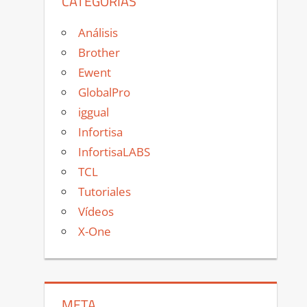
CATEGORÍAS
Análisis
Brother
Ewent
GlobalPro
iggual
Infortisa
InfortisaLABS
TCL
Tutoriales
Vídeos
X-One
META