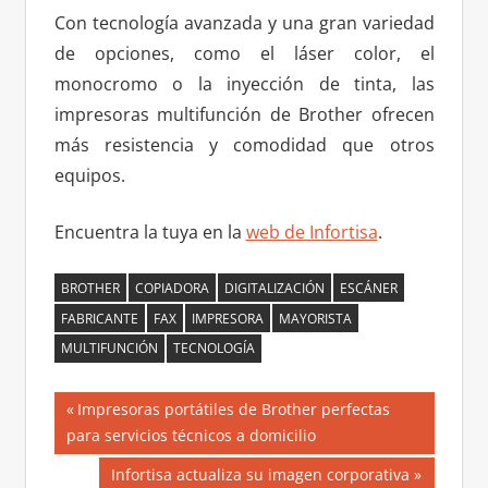
Con tecnología avanzada y una gran variedad
de opciones, como el láser color, el
monocromo o la inyección de tinta, las
impresoras multifunción de Brother ofrecen
más resistencia y comodidad que otros
equipos.
Encuentra la tuya en la
web de Infortisa
.
BROTHER
COPIADORA
DIGITALIZACIÓN
ESCÁNER
FABRICANTE
FAX
IMPRESORA
MAYORISTA
MULTIFUNCIÓN
TECNOLOGÍA
Navegación
Entrada
Impresoras portátiles de Brother perfectas
anterior:
para servicios técnicos a domicilio
de
Siguiente
Infortisa actualiza su imagen corporativa