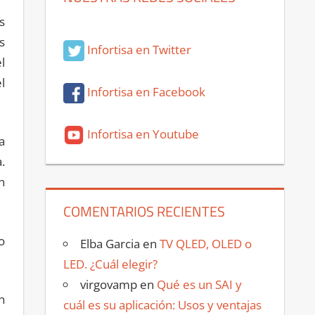
s
s
Infortisa en Twitter
l
l
Infortisa en Facebook
Infortisa en Youtube
a
.
n
COMENTARIOS RECIENTES
o
Elba Garcia
en
TV QLED, OLED o
LED. ¿Cuál elegir?
virgovamp
en
Qué es un SAI y
n
cuál es su aplicación: Usos y ventajas