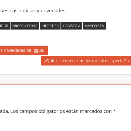
uestras noticias y novedades.
UIDOR
DROPSHIPPING
INFORTISA
LOGÍSTICA
MAYORISTA
mas novedades de iggual
Siguiente
¿Quieres conocer mejor nuestros i-portal?
entrada:
ada.
Los campos obligatorios están marcados con
*