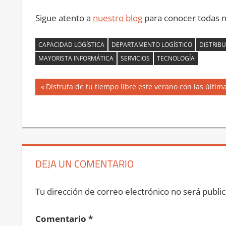
Sigue atento a
nuestro blog
para conocer todas n
CAPACIDAD LOGÍSTICA
DEPARTAMENTO LOGÍSTICO
DISTRIB
MAYORISTA INFORMÁTICA
SERVICIOS
TECNOLOGÍA
Navegación
Entrada
Disfruta de tu tiempo libre este verano con las últi
anterior:
de
entradas
DEJA UN COMENTARIO
Tu dirección de correo electrónico no será public
Comentario
*