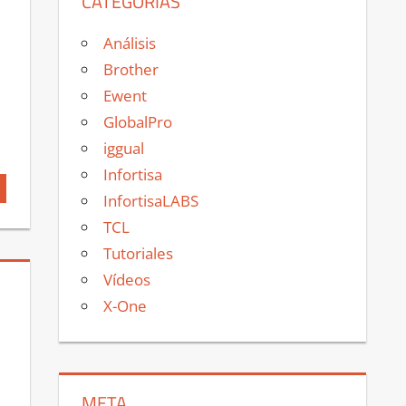
CATEGORÍAS
Análisis
Brother
Ewent
GlobalPro
iggual
Infortisa
InfortisaLABS
TCL
Tutoriales
Vídeos
X-One
META