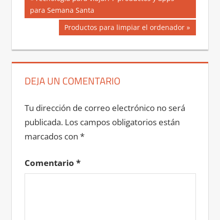
anterior:
para Semana Santa
de
Siguiente
Productos para limpiar el ordenador
entradas
entrada:
DEJA UN COMENTARIO
Tu dirección de correo electrónico no será
publicada.
Los campos obligatorios están
marcados con
*
Comentario
*