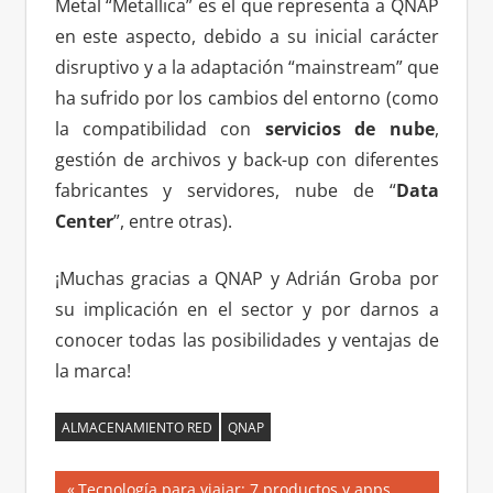
Metal “Metallica” es el que representa a QNAP
en este aspecto, debido a su inicial carácter
disruptivo y a la adaptación “mainstream” que
ha sufrido por los cambios del entorno (como
la compatibilidad con
servicios de nube
,
gestión de archivos y back-up con diferentes
fabricantes y servidores, nube de “
Data
Center
”, entre otras).
¡Muchas gracias a QNAP y Adrián Groba por
su implicación en el sector y por darnos a
conocer todas las posibilidades y ventajas de
la marca!
ALMACENAMIENTO RED
QNAP
Navegación
Entrada
Tecnología para viajar: 7 productos y apps