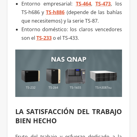
Entorno empresarial:
TS-464
,
TS-473
, los
TS-h686 y
TS-h886
(depende de las bahías
que necesitemos) y la serie TS-87.
Entorno doméstico: los claros vencedores
son el
TS-233
o el TS-433.
LA SATISFACCIÓN DEL TRABAJO
BIEN HECHO
Fruto del trabajo y esfuerzo dedicado a la