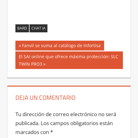
BARD
CHAT IA
Navegación
Entrada
Fanvil se suma al catálogo de Infortisa
anterior:
de
Siguiente
El SAI online que ofrece máxima protección: SLC
entrada:
TWIN PRO3
entradas
DEJA UN COMENTARIO
Tu dirección de correo electrónico no será
publicada.
Los campos obligatorios están
marcados con
*