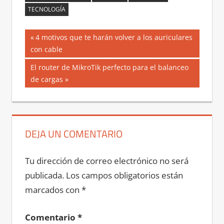
TECNOLOGÍA
Navegación
Entrada
4 motivos que te harán volver a los auriculares
anterior:
con cable
de
Siguiente
El router de MikroTik perfecto para el balanceo
entradas
entrada:
de cargas
DEJA UN COMENTARIO
Tu dirección de correo electrónico no será
publicada.
Los campos obligatorios están
marcados con
*
Comentario
*