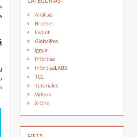
CATEGORÍAS
e
Análisis
e
Brother
Ewent
á
GlobalPro
iggual
Infortisa
InfortisaLABS
l
TCL
o
Tutoriales
n
Vídeos
X-One
META