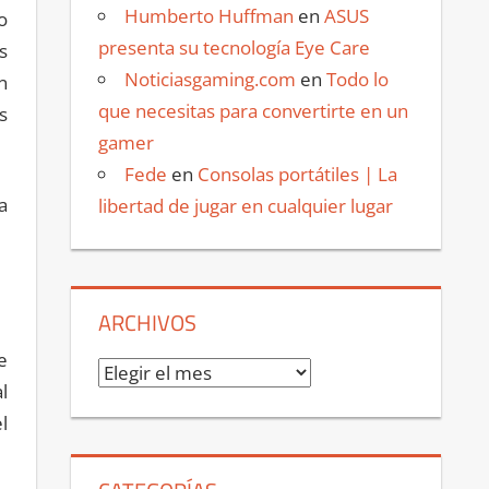
Humberto Huffman
en
ASUS
o
presenta su tecnología Eye Care
s
Noticiasgaming.com
en
Todo lo
n
que necesitas para convertirte en un
s
gamer
Fede
en
Consolas portátiles | La
a
libertad de jugar en cualquier lugar
ARCHIVOS
e
Archivos
l
l