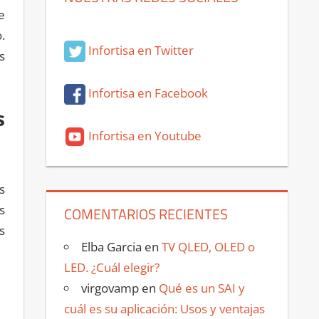
e
.
Infortisa en Twitter
s
Infortisa en Facebook
s
Infortisa en Youtube
s
s
COMENTARIOS RECIENTES
s
Elba Garcia
en
TV QLED, OLED o
LED. ¿Cuál elegir?
virgovamp
en
Qué es un SAI y
cuál es su aplicación: Usos y ventajas