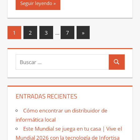
Seguir leyendo
Paginación
Entradas
1
2
3
…
7
»
siguientes
de
entradas
Buscar:
Buscar
ENTRADAS RECIENTES
Cómo encontrar un distribuidor de
informática local
Este Mundial se juega en tu casa | Vive el
Mundial 2026 con la tecnología de Infortisa