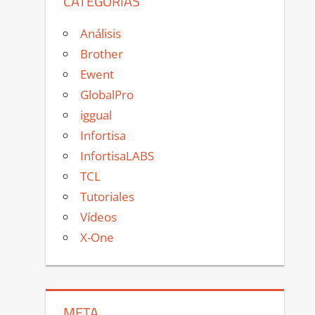
CATEGORÍAS
Análisis
Brother
Ewent
GlobalPro
iggual
Infortisa
InfortisaLABS
TCL
Tutoriales
Vídeos
X-One
META