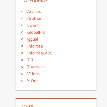
CATEGORÍAS
Análisis
Brother
Ewent
GlobalPro
iggual
Infortisa
InfortisaLABS
TCL
Tutoriales
Vídeos
X-One
META