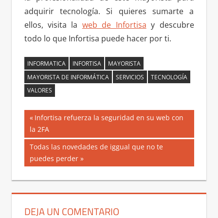
adquirir tecnología. Si quieres sumarte a
ellos, visita la
web de Infortisa
y descubre
todo lo que Infortisa puede hacer por ti.
INFORMATICA
INFORTISA
MAYORISTA
MAYORISTA DE INFORMÁTICA
SERVICIOS
TECNOLOGÍA
VALORES
Navegación
Entrada
Infortisa refuerza la seguridad en su web con
anterior:
la 2FA
de
Siguiente
Todas las novedades de iggual que no te
entradas
entrada:
puedes perder
DEJA UN COMENTARIO