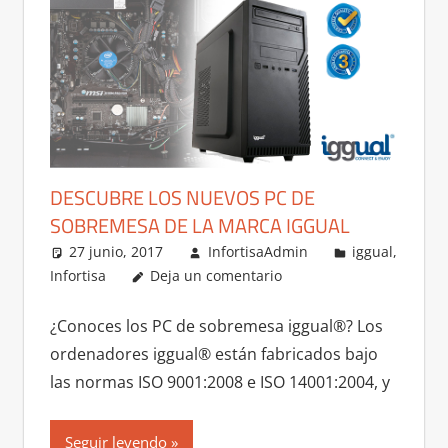
DESCUBRE LOS NUEVOS PC DE
SOBREMESA DE LA MARCA IGGUAL
27 junio, 2017
InfortisaAdmin
iggual
,
Infortisa
Deja un comentario
¿Conoces los PC de sobremesa iggual®? Los
ordenadores iggual® están fabricados bajo
las normas ISO 9001:2008 e ISO 14001:2004, y
Seguir leyendo