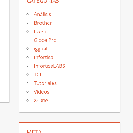
CATEGORÍAS
Análisis
Brother
Ewent
GlobalPro
iggual
Infortisa
InfortisaLABS
TCL
Tutoriales
Vídeos
X-One
META