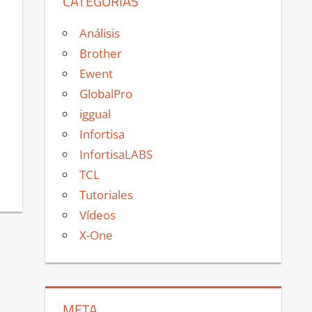
CATEGORÍAS
Análisis
Brother
Ewent
GlobalPro
iggual
Infortisa
InfortisaLABS
TCL
Tutoriales
Vídeos
X-One
META