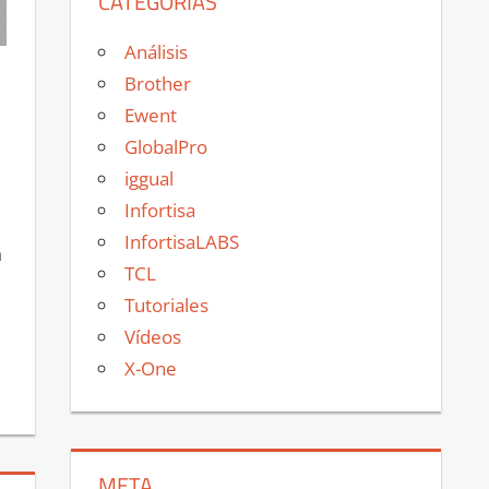
CATEGORÍAS
Análisis
Brother
Ewent
GlobalPro
iggual
Infortisa
InfortisaLABS
a
TCL
Tutoriales
Vídeos
X-One
META