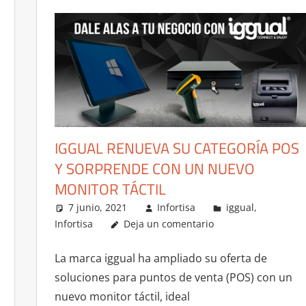
IGGUAL RENUEVA SU CATEGORÍA POS
Y SORPRENDE CON UN NUEVO
MONITOR TÁCTIL
7 junio, 2021
Infortisa
iggual
,
Infortisa
Deja un comentario
La marca iggual ha ampliado su oferta de
soluciones para puntos de venta (POS) con un
nuevo monitor táctil, ideal